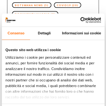
BOTSWANA NEWS
(5)
COVID19
(20)
DOCUMENTI VIAGGIO
(8)
ESWATINI NEWS
(1)
ETIOPIA NEWS
(3)
KENYA NEWS
(4)
LESOTHO NEWS
(1)
Consenso
Dettagli
Informazioni sui cookie
MADAGASCAR NEWS
(1)
MALAWI NEWS
(3)
MAURITIUS NEWS
(1)
Questo sito web utilizza i cookie
Utilizziamo i cookie per personalizzare contenuti ed
MOZAMBICO NEWS
(5)
NAMIBIA NEWS
(4)
annunci, per fornire funzionalità dei social media e per
NATURA E PAESAGGI
(12)
analizzare il nostro traffico. Condividiamo inoltre
informazioni sul modo in cui utilizzi il nostro sito con i
PHOTO CONTEST
(3)
nostri partner che si occupano di analisi dei dati web,
SEYCHELLES NEWS
(3)
pubblicità e social media, i quali potrebbero combinarle
con altre informazioni che hai fornito loro o che hanno
STORIA CULTURA RELIGIONE
(1)
raccolto dal tuo utilizzo dei loro servizi.
SUB E SNORKELING
(1)