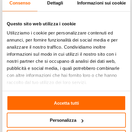
(3)
Consenso
Dettagli
Informazioni sui cookie
SEYCHELLES
NEWS
(3)
Questo sito web utilizza i cookie
STORIA
Utilizziamo i cookie per personalizzare contenuti ed
CULTURA
RELIGIONE
annunci, per fornire funzionalità dei social media e per
(1)
analizzare il nostro traffico. Condividiamo inoltre
SUB E
informazioni sul modo in cui utilizzi il nostro sito con i
SNORKELING
nostri partner che si occupano di analisi dei dati web,
(1)
pubblicità e social media, i quali potrebbero combinarle
SUDAFRICA
con altre informazioni che hai fornito loro o che hanno
NEWS
(7)
raccolto dal tuo utilizzo dei loro servizi.
TANZANIA
NEWS
(8)
Accetta tutti
TREKKING
AFRICA
(4)
Personalizza
UGANDA
NEWS