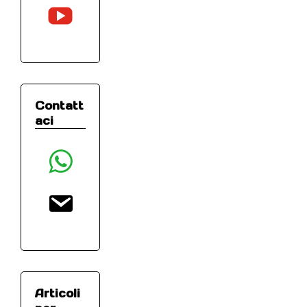
youtube
Contatt
aci
whatsapp
email
Articoli