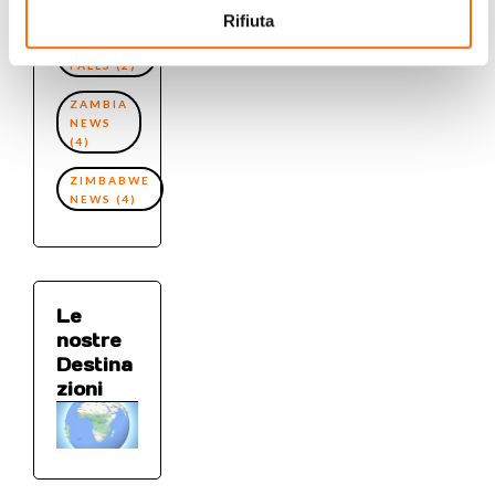
(3)
Rifiuta
VICTORIA
FALLS
(2)
ZAMBIA
NEWS
(4)
ZIMBABWE
NEWS
(4)
Le
nostre
Destina
zioni