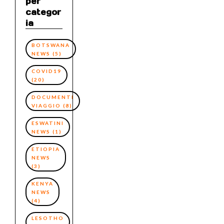
per
categor
ia
BOTSWANA
NEWS
(5)
COVID19
(20)
DOCUMENTI
VIAGGIO
(8)
ESWATINI
NEWS
(1)
ETIOPIA
NEWS
(3)
KENYA
NEWS
(4)
LESOTHO