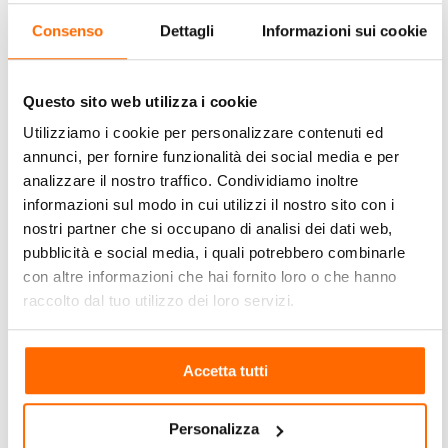
I
viaggi organizzati di gruppo Territori Africa
sono pensati
Consenso
Dettagli
Informazioni sui cookie
per offrire un’esperienza senza stress, dove tutto è
pianificato nei minimi dettagli, dalla scelta della destinazione
fino alla gestione delle emergenze. Questo tipo di viaggio è
Questo sito web utilizza i cookie
perfetto per chi desidera concentrarsi unicamente sul godersi
Utilizziamo i cookie per personalizzare contenuti ed
il viaggio. Gli itinerari sono studiati per includere le principali
annunci, per fornire funzionalità dei social media e per
attrazioni e attività, permettendo ai partecipanti di
analizzare il nostro traffico. Condividiamo inoltre
immergersi completamente nella cultura locale.
informazioni sul modo in cui utilizzi il nostro sito con i
Scegliere
viaggi organizzati in gruppo
offre numerosi
nostri partner che si occupano di analisi dei dati web,
vantaggi. Non solo è un modo eccellente per fare nuove
pubblicità e social media, i quali potrebbero combinarle
amicizie e condividere esperienze, ma è anche
con altre informazioni che hai fornito loro o che hanno
economicamente conveniente. I pacchetti riducono
raccolto dal tuo utilizzo dei loro servizi.
notevolmente i costi, offrendo un’ottima soluzione per chi
cerca un’avventura senza sorprese economiche. Inoltre, i
tour
di gruppo
aumentano la sicurezza, poiché si è sempre
Accetta tutti
accompagnati dalle nostre guide esperte e altri partecipanti.
Personalizza
Leggi di più