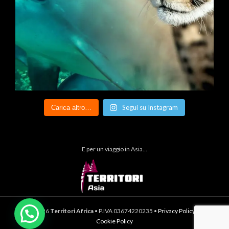
Segui su Instagram
Carica altro…
E per un viaggio in Asia…
© 2026
Territori Africa
• P.IVA 03674220235 •
Privacy Policy
&
Cookie Policy