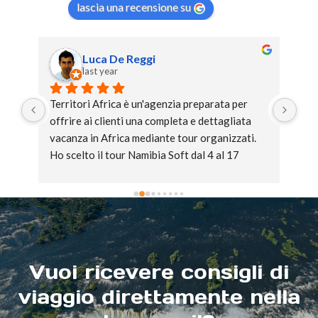
lascia una recensione su
Luca De Reggi
last year
là 
Territori Africa è un'agenzia preparata per 
Vac
si 
offrire ai clienti una completa e dettagliata 
Tan
on 
vacanza in Africa mediante tour organizzati. 
ita
. 
Ho scelto il tour Namibia Soft dal 4 al 17 
nos
luglio, e la vacanza è andata ben oltre le 
aspettative. L'itinerario dei luoghi da visitare è 
stato meticolosamente rispettato con 
precisione in termini di tempistica. Le strutture 
offerte sono tutte all'altezza del viaggio, 
pronte ad offrire comodo riposo dopo i molti 
Vuoi ricevere consigli di
km coperti durante gli spostamenti giornalieri.
viaggio direttamente nella