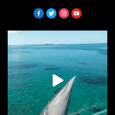
facebook-
twitter
instagram
youtube
alt