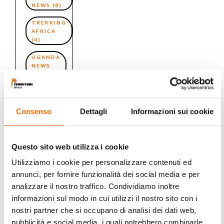
NEWS
(8)
TREKKING
AFRICA
(4)
UGANDA
NEWS
(3)
VICTORIA
FALLS
(2)
Consenso
Dettagli
Informazioni sui cookie
ZAMBIA
NEWS
(4)
Questo sito web utilizza i cookie
ZIMBABWE
NEWS
(4)
Utilizziamo i cookie per personalizzare contenuti ed
annunci, per fornire funzionalità dei social media e per
analizzare il nostro traffico. Condividiamo inoltre
informazioni sul modo in cui utilizzi il nostro sito con i
nostri partner che si occupano di analisi dei dati web,
pubblicità e social media, i quali potrebbero combinarle