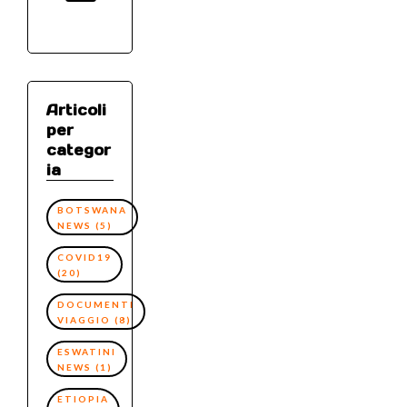
Articoli
per
categor
ia
BOTSWANA
NEWS
(5)
COVID19
(20)
DOCUMENTI
VIAGGIO
(8)
ESWATINI
NEWS
(1)
ETIOPIA