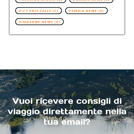
VICTORIA FALLS
(2)
ZAMBIA NEWS
(4)
ZIMBABWE NEWS
(4)
Vuoi ricevere consigli di
viaggio direttamente nella
tua email?