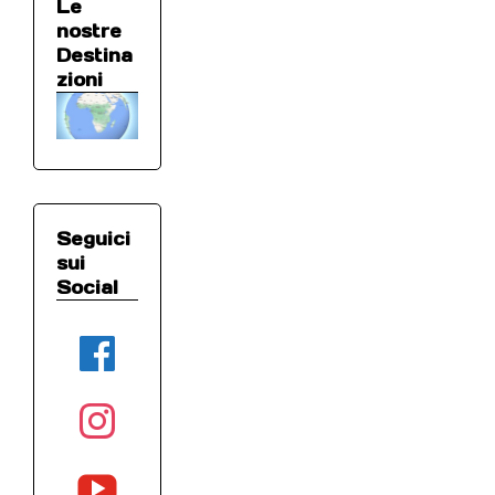
Le
nostre
Destina
zioni
Seguici
sui
Social
facebook
instagram
youtube