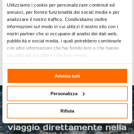
VICTORIA
Utilizziamo i cookie per personalizzare contenuti ed
FALLS
(2)
annunci, per fornire funzionalità dei social media e per
analizzare il nostro traffico. Condividiamo inoltre
ZAMBIA
NEWS
informazioni sul modo in cui utilizzi il nostro sito con i
(4)
nostri partner che si occupano di analisi dei dati web,
pubblicità e social media, i quali potrebbero combinarle
ZIMBABWE
NEWS
(4)
con altre informazioni che hai fornito loro o che hanno
raccolto dal tuo utilizzo dei loro servizi.
Accetta tutti
Personalizza
Rifiuta
Vuoi ricevere consigli di
viaggio direttamente nella