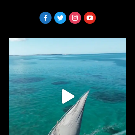
facebook-
twitter
instagram
youtube
alt