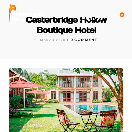
0
Casterbridge Hollow
Info utili
Boutique Hotel
•
0 COMMENT
10 MARZO 2020