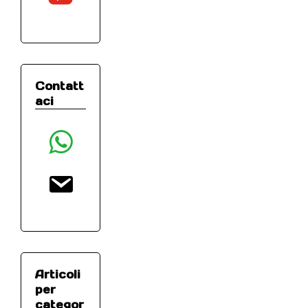
Contatt
aci
whatsapp
email
Articoli
per
categor