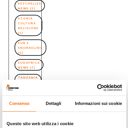
SEYCHELLES
NEWS
(3)
STORIA
CULTURA
RELIGIONE
(1)
SUB E
SNORKELING
(1)
SUDAFRICA
NEWS
(7)
TANZANIA
NEWS
(8)
TREKKING
AFRICA
(4)
Consenso
Dettagli
Informazioni sui cookie
UGANDA
NEWS
(3)
Questo sito web utilizza i cookie