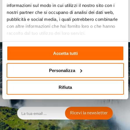
NEWS
(4)
informazioni sul modo in cui utilizzi il nostro sito con i
nostri partner che si occupano di analisi dei dati web,
pubblicità e social media, i quali potrebbero combinarle
con altre informazioni che hai fornito loro o che hanno
raccolto dal tuo utilizzo dei loro servizi.
Accetta tutti
Vuoi ricevere consigli di
Personalizza
viaggio direttamente nella
Rifiuta
tua email?