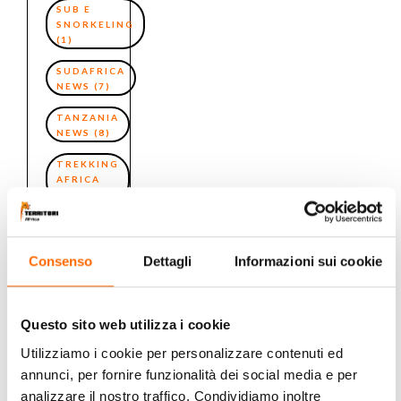
SUB E
SNORKELING
(1)
SUDAFRICA
NEWS
(7)
TANZANIA
NEWS
(8)
TREKKING
AFRICA
(4)
UGANDA
NEWS
(3)
Consenso
Dettagli
Informazioni sui cookie
VICTORIA
FALLS
(2)
Questo sito web utilizza i cookie
ZAMBIA
NEWS
Utilizziamo i cookie per personalizzare contenuti ed
(4)
annunci, per fornire funzionalità dei social media e per
analizzare il nostro traffico. Condividiamo inoltre
ZIMBABWE