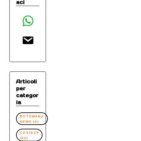
aci
whatsapp
email
Articoli
per
categor
ia
BOTSWANA
NEWS
(5)
COVID19
(20)