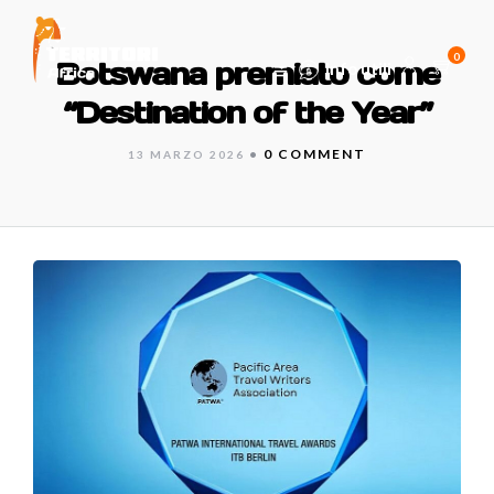
0
Botswana premiato come
Info utili
“Destination of the Year”
•
0 COMMENT
13 MARZO 2026