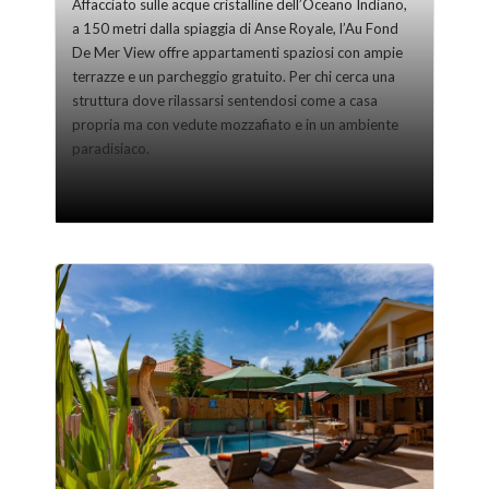
Affacciato sulle acque cristalline dell’Oceano Indiano,
a 150 metri dalla spiaggia di Anse Royale, l’Au Fond
De Mer View offre appartamenti spaziosi con ampie
terrazze e un parcheggio gratuito. Per chi cerca una
struttura dove rilassarsi sentendosi come a casa
propria ma con vedute mozzafiato e in un ambiente
paradisiaco.