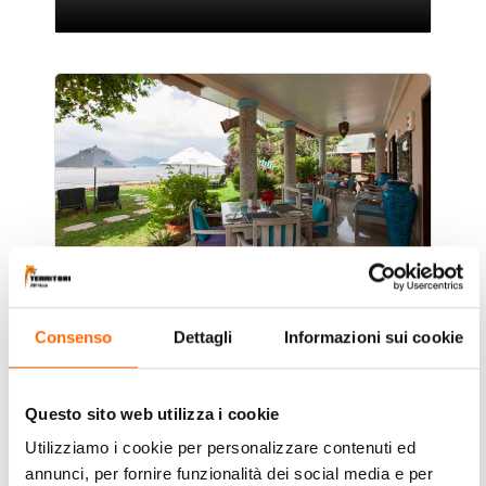
Le Relax Beach House
Le Relax Beach House, vi offrirà alti standard di
Consenso
Dettagli
Informazioni sui cookie
comfort e di accoglienza. Questo piccolo hotel,
sapientemente arredato, che unisce le qualità della
dimensione domestica e la posizione privilegiata
Questo sito web utilizza i cookie
direttamente sulla spiaggia di Anse Reunion vi
Utilizziamo i cookie per personalizzare contenuti ed
permetterà di godervi un soggiorno in un’atmosfera
raffinata e lontana dal caos della città.
annunci, per fornire funzionalità dei social media e per