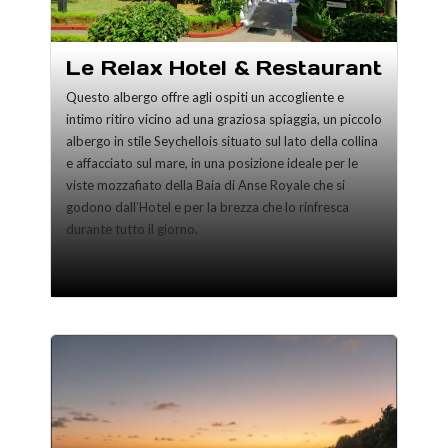
Le Relax Hotel & Restaurant
Questo albergo offre agli ospiti un accogliente e
intimo ritiro vicino ad una graziosa spiaggia, un piccolo
albergo in stile Seychellois situato sul lato della collina
e affacciato sul mare, in una posizione ideale per le
viste mozzafiato della Baia di Anse Royale che si
godono dall’Hotel e per la brezza che lo rinfresca
durante tutto il giorno.