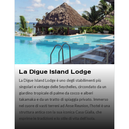
La Digue Island Lodge
La Digue Island Lodge è uno degli stabilimenti più
singolari e vintage delle Seychelles, circondato da un
giardino tropicale di palme da cocco e alberi
takamaka e da un tratto di spiaggia privato. Immerso
nel cuore di vasti terreni ad Anse Reunion, l’hotel è una
struttura antica con la sua iconica Casa Gialla, che
esprime le tradizioni e lo stile di vita dell’isola.