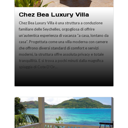
Chez Bea Luxury Villa
Chez Bea Luxury Villa è una struttura a conduzione
familiare delle Seychelles, orgogliosa di offrire
un’autentica esperienza di vacanza “a casa, lontano da
casa”. Progettata come una villa moderna con camere
che offrono diversi standard di comfort e servizi
moderni, la struttura offre assoluta privacy e totale
tranquillità. E si trova a pochi minuti dalla magnifica
spiaggia di Cote D’Or…