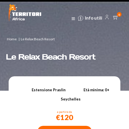
0
Info utili
Home
|
Le Relax Beach Resort
Le Relax Beach Resort
Estensione Praslin
Età minima: 0+
Seychelles
a partire da
€120