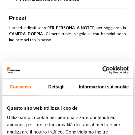
Prezzi
I prezzi indicati sono
PER PERSONA, A NOTTE
, per soggiorno in
CAMERA DOPPIA
. Camere triple, singole o con bambini sono
indicate nei tab in basso.
TERRITORI Africa
4.9
Basato su 179 recensioni
Consenso
Dettagli
Informazioni sui cookie
powered by
G
o
o
g
l
e
lascia una recensione su
Questo sito web utilizza i cookie
Luca De Reggi
Utilizziamo i cookie per personalizzare contenuti ed
last year
annunci, per fornire funzionalità dei social media e per
analizzare il nostro traffico. Condividiamo inoltre