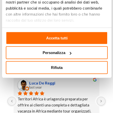
Varie possibilità di upgrade disponibili quali tipologia di camera e
nostri partner che si occupano di analisi dei dati web,
trattamento pasti.
pubblicità e social media, i quali potrebbero combinarle
Possibilità di aggiungere notti al viaggio, in base ai giorni di
con altre informazioni che hai fornito loro o che hanno
partenza e arrivo.
raccolto dal tuo utilizzo dei loro servizi.
Accetta tutti
TERRITORI Africa
4.9
Personalizza
Basato su 179 recensioni
powered by
G
o
o
g
l
e
lascia una recensione su
Rifiuta
Luca De Reggi
last year
là 
Territori Africa è un'agenzia preparata per 
Vac
si 
offrire ai clienti una completa e dettagliata 
Tan
on 
vacanza in Africa mediante tour organizzati. 
ita