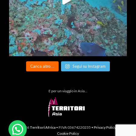
Segui su Instagram
Carica altro…
E per un viaggio in Asia…
© 2026
Territori Africa
• P.IVA 03674220235 •
Privacy Policy
&
Cookie Policy