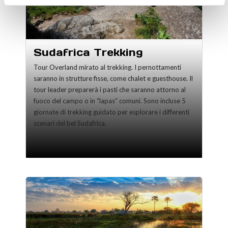
Sudafrica Trekking
Tour Overland mirato al trekking. I pernottamenti
saranno in strutture fisse, come chalet e guesthouse. Il
tour leader preparerà i pasti che saranno attorno al
fuoco del campo o in “lapas” comuni. Sono incluse 5
giornate di trekking guidato per esplorare i differenti
scenari del bel Sudafrica.