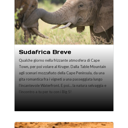
Sudafrica Breve
Qualche giorno nella frizzante atmosfera di Cape
Town, per poi volare al Kruger. Dalla Table Mountain
agli scenari mozzafiato della Cape Peninsula, da una
gita romantica fra i vigneti a una passeggiata lungo
l’incantevole Waterfront. E poi… la natura selvaggia e
l’incontro a tu per tu con i Big 5!