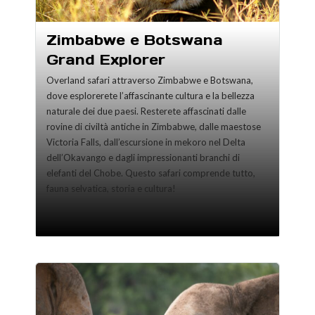
Zimbabwe e Botswana
Grand Explorer
Overland safari attraverso Zimbabwe e Botswana,
dove esplorerete l’affascinante cultura e la bellezza
naturale dei due paesi. Resterete affascinati dalle
rovine di civiltà antiche in Zimbabwe, dalle maestose
Victoria Falls, dall’escursione in mekoro nel Delta
dell’Okavango e dagli impressionanti branchi di
elefanti del Chobe. Questo safari comprende tutto,
fauna selvatica, storia e cultura!