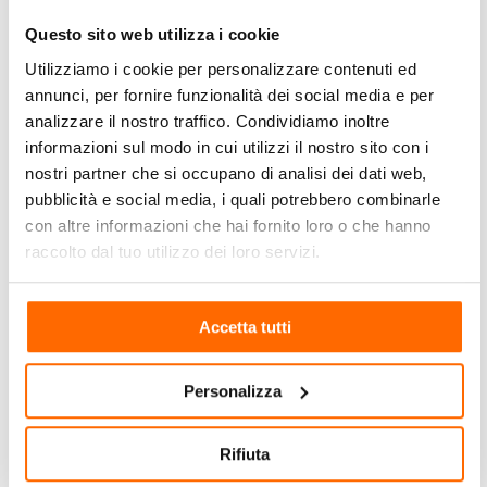
Selvaggi
Questo sito web utilizza i cookie
Overland safari attraverso Zimbabwe e Botswana,
dove esplorerete l’affascinante cultura e la bellezza
Utilizziamo i cookie per personalizzare contenuti ed
naturale dei due paesi. Resterete affascinati dalle
annunci, per fornire funzionalità dei social media e per
rovine di civiltà antiche in Zimbabwe, dalle maestose
analizzare il nostro traffico. Condividiamo inoltre
Victoria Falls, dall’escursione in mekoro nel Delta
informazioni sul modo in cui utilizzi il nostro sito con i
dell’Okavango e dagli impressionanti branchi di
nostri partner che si occupano di analisi dei dati web,
elefanti del Chobe. Questo safari comprende tutto,
pubblicità e social media, i quali potrebbero combinarle
fauna selvatica, storia e cultura!
con altre informazioni che hai fornito loro o che hanno
raccolto dal tuo utilizzo dei loro servizi.
Accetta tutti
Personalizza
Rifiuta