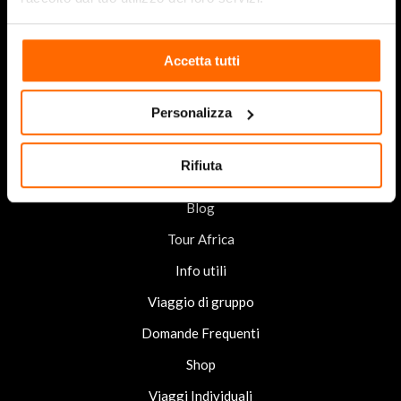
045 8240431
/
320 8787637
info@territori.africa
Accetta tutti
Sede di Roma
Via Francesco Caracciolo 16 – 00192 Roma
351 0235976
Personalizza
roma@territori.africa
Rifiuta
Chi siamo
Blog
Tour Africa
Info utili
Viaggio di gruppo
Domande Frequenti
Shop
Viaggi Individuali