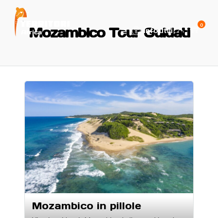
0
Mozambico Tour Guidati
Info utili
Mozambico in pillole