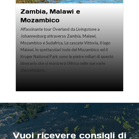
Zambia, Malawi e
Mozambico
Affascinante tour Overland da Livingstone a
Johannesburg attraverso Zambia, Malawi,
Mozambico e Sudafrica. Le cascate Vittoria, il lago
Malawi, le spettacolari isole del Mozambico ed il
Kruger National Park sono le pietre miliari di questo
itinerario che vi mostrerà l’Africa nelle sue varie
sfaccettature.
Vuoi ricevere consigli di