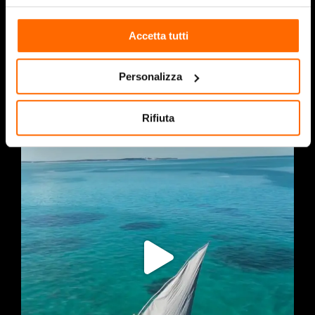
Mare Africa
Accetta tutti
facebook-
twitter
instagram
youtube
Personalizza
alt
Rifiuta