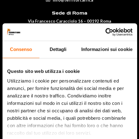
info@territori.africa
Sede di Roma
Via Francesco Caracciolo 16 – 00192 Roma
351 0235976
roma@territori.africa
Consenso
Dettagli
Informazioni sui cookie
Chi siamo
Blog
Questo sito web utilizza i cookie
Tour Africa
Utilizziamo i cookie per personalizzare contenuti ed
Info utili
annunci, per fornire funzionalità dei social media e per
Viaggio di gruppo
analizzare il nostro traffico. Condividiamo inoltre
informazioni sul modo in cui utilizzi il nostro sito con i
Domande Frequenti
nostri partner che si occupano di analisi dei dati web,
Shop
pubblicità e social media, i quali potrebbero combinarle
con altre informazioni che hai fornito loro o che hanno
Viaggi Individuali
raccolto dal tuo utilizzo dei loro servizi.
Contattaci